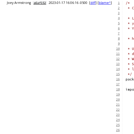
Joey Armstrong
2023-01-17 16:06:16 -0500
[
diff
] [
blame^
]
/*
a6af152
1
 * C
2
3
 * L
4
 * y
5
 * Y
6
7
 * h
8
9
 * U
10
 * d
11
 * W
12
 * S
13
 * l
14
 */
15
pack
16
17
impo
18
19
20
21
22
23
24
25
26